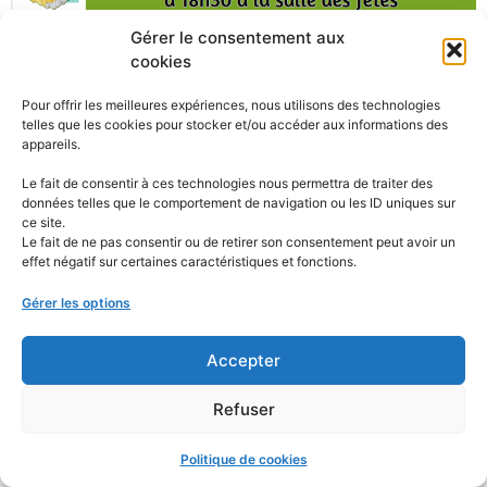
Le siabaves vise à améliorer l’état écologique de la
Gérer le consentement aux
rivière, la Loivre, comme l’impose le règlement européen
cookies
et lors de cette réunion, souhaiterait vous informer de
Pour offrir les meilleures expériences, nous utilisons des technologies
ses travaux.
telles que les cookies pour stocker et/ou accéder aux informations des
appareils.
Restriction des usages de
Le fait de consentir à ces technologies nous permettra de traiter des
l’eau – Arrêté préfectoral,
données telles que le comportement de navigation ou les ID uniques sur
ce site.
de la marne, du 13 juillet
Le fait de ne pas consentir ou de retirer son consentement peut avoir un
effet négatif sur certaines caractéristiques et fonctions.
2023
Gérer les options
Accepter
Refuser
Politique de cookies